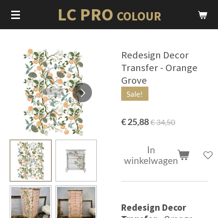
LC PRO
Ga
COLOUR
direct
naar
de
Redesign Decor
hoofdinhoud
Transfer - Orange
Grove
Sale!
€ 25,88
€ 34,50
In
winkelwagen
Redesign Decor