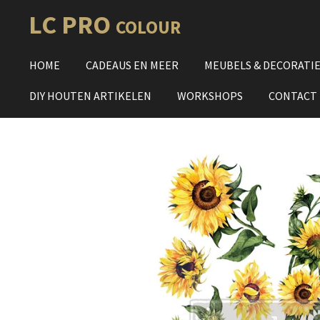
Ga
LC PRO
COLOUR
direct
naar
HOME
CADEAUS EN MEER
MEUBELS & DECORATI
de
hoofdinhoud
DIY HOUTEN ARTIKELEN
WORKSHOPS
CONTACT