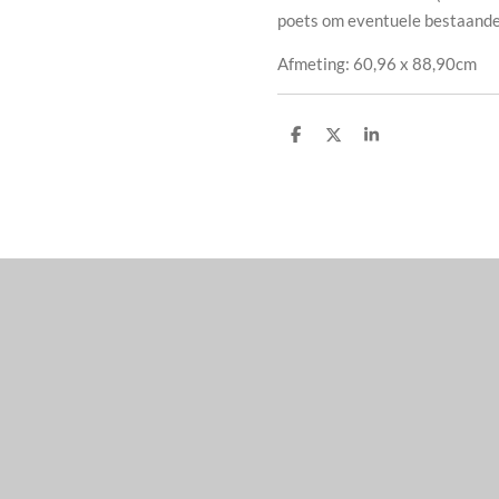
poets om eventuele bestaande 
Afmeting: 60,96 x 88,90cm
D
D
S
e
e
h
l
e
a
e
l
r
n
e