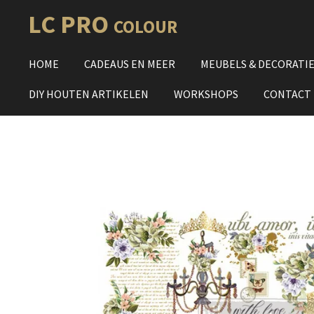
Ga
LC PRO
COLOUR
direct
naar
HOME
CADEAUS EN MEER
MEUBELS & DECORATI
de
hoofdinhoud
DIY HOUTEN ARTIKELEN
WORKSHOPS
CONTACT