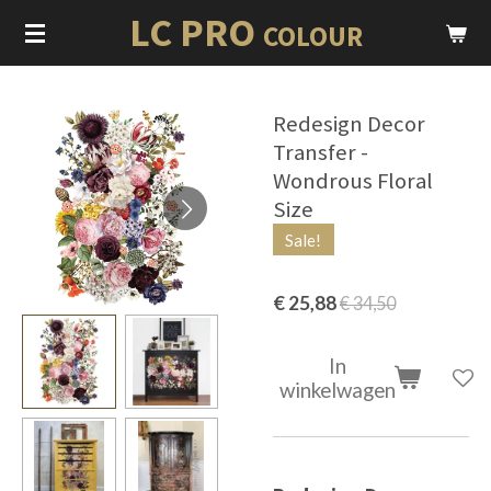
LC PRO
Ga
COLOUR
direct
naar
de
Redesign Decor
hoofdinhoud
Transfer -
Wondrous Floral
Size
Sale!
€ 25,88
€ 34,50
In
winkelwagen