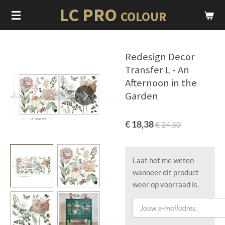
LC PRO
Ga
COLOUR
direct
naar
de
Redesign Decor
hoofdinhoud
Transfer L - An
Afternoon in the
Garden
€ 18,38
€ 24,50
Laat het me weten
wanneer dit product
weer op voorraad is.