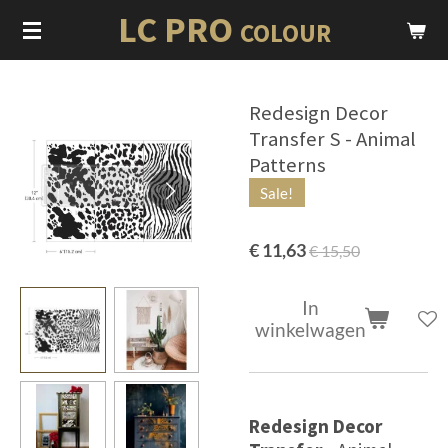
LC PRO
Ga
COLOUR
direct
naar
de
Redesign Decor
hoofdinhoud
Transfer S - Animal
Patterns
Sale!
€ 11,63
€ 15,50
In
winkelwagen
Redesign Decor