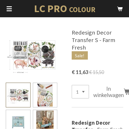
LC PRO
Ga
COLOUR
direct
naar
de
Redesign Decor
hoofdinhoud
Transfer S - Farm
Fresh
Sale!
€ 11,63
€ 15,50
In
winkelwagen
Redesign Decor