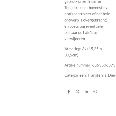
gebruik onze Transfer
Tool), trek het bovenste vel
eraf (controleer of het hele
ontwerp is overgebracht)
en poets om eventuele
bestaande halo's te
verwijderen.
Afmeting: 3x (
15,25
x
30,5cm
)
Artikelnummer:
6553506573
Categorieën:
Transfers
s
,
Dier
D
D
S
D
e
e
h
e
l
e
a
l
e
l
r
e
n
e
n