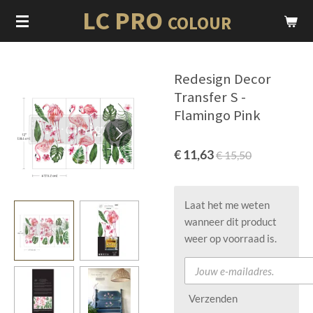
LC PRO
Ga
COLOUR
direct
naar
de
Redesign Decor
hoofdinhoud
Transfer S -
Flamingo Pink
€ 11,63
€ 15,50
Laat het me weten
wanneer dit product
weer op voorraad is.
Verzenden