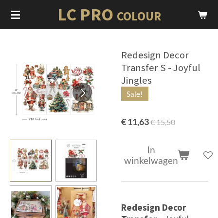
LC PRO
Ga
COLOUR
direct
naar
de
Redesign Decor
hoofdinhoud
Transfer S - Joyful
Jingles
Sale!
€ 11,63
€ 15,50
In
winkelwagen
Redesign Decor