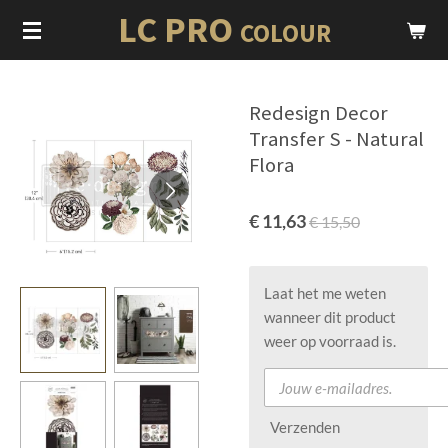
LC PRO
Ga
COLOUR
direct
naar
de
Redesign Decor
hoofdinhoud
Transfer S - Natural
Flora
€ 11,63
€ 15,50
Laat het me weten
wanneer dit product
weer op voorraad is.
Verzenden