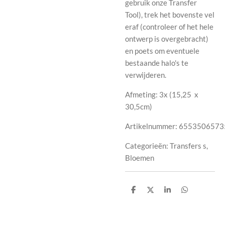
gebruik onze Transfer
Tool), trek het bovenste vel
eraf (controleer of het hele
ontwerp is overgebracht)
en poets om eventuele
bestaande halo's te
verwijderen.
Afmeting: 3x (
15,25
x
30,5cm
)
Artikelnummer:
6553506573
Categorieën:
Transfers s,
Bloemen
D
D
S
D
e
e
h
e
l
e
a
l
e
l
r
e
n
e
n