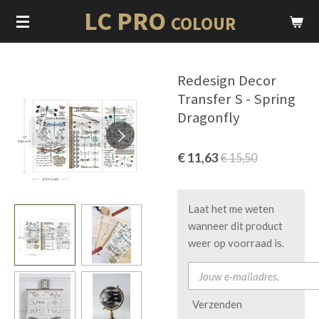
LC PRO
Ga
COLOUR
direct
naar
de
Redesign Decor
hoofdinhoud
Transfer S - Spring
Dragonfly
€ 11,63
€ 15,50
Laat het me weten
wanneer dit product
weer op voorraad is.
Verzenden