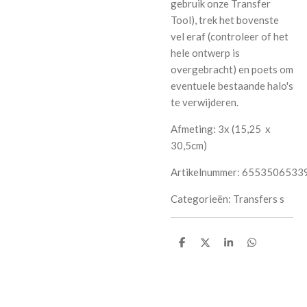
gebruik onze Transfer
Tool), trek het bovenste
vel eraf (controleer of het
hele ontwerp is
overgebracht) en poets om
eventuele bestaande halo's
te verwijderen.
Afmeting: 3x (
15,25
x
30,5cm
)
Artikelnummer:
6553506533
Categorieën:
Transfers s
D
D
S
D
e
e
h
e
l
e
a
l
e
l
r
e
n
e
n