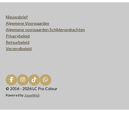
Nieuwsbrief
Algemene Voorwaarden
Algemene voorwaarden Schilderopdrachten
Privacybeleid
Retourbeleid
Verzendbeleid
F
I
T
W
a
n
i
h
© 2016 - 2026 LC Pro Colour
c
s
k
a
Powered by
JouwWeb
e
t
T
t
b
a
o
s
o
g
k
A
o
r
p
k
a
p
m