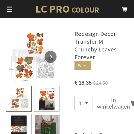
LC PRO
Ga
COLOUR
direct
naar
de
Redesign Decor
hoofdinhoud
Transfer M -
Crunchy Leaves
Forever
Sale!
€ 18,38
€ 24,50
In
winkelwagen