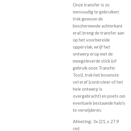
Onze transfer is zo
eenvoudig te gebruiken:
trek gewoon de
beschermende achterkant
eraf, breng de transfer aan
op het voorbereide
oppervlak, wrijf het
ontwerp erop met de
meegeleverde stick (of
gebruik onze Transfer
Tool), trek het bovenste
vel eraf (controleer of het
hele ontwerp is
overgebracht) en poets om
eventuele bestaande halo's
te verwijderen.
Afmeting: 3x (
21, x 27,9
cm
)