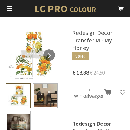
LC PRO
Ga
COLOUR
direct
naar
de
Redesign Decor
hoofdinhoud
Transfer M - My
Honey
Sale!
€ 18,38
€ 24,50
In
winkelwagen
Redesign Decor