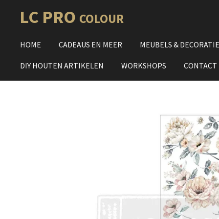
Ga
LC PRO
COLOUR
direct
naar
HOME
CADEAUS EN MEER
MEUBELS & DECORATI
de
hoofdinhoud
DIY HOUTEN ARTIKELEN
WORKSHOPS
CONTACT