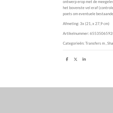
ontwerp erop met de meegelever
het bovenste vel eraf (control
poets om eventuele bestaande 
Afmeting: 3x (
21, x 27,9 cm
)
Artikelnummer:
6553506592
Categorieën:
Transfers m
,
Sha
D
D
S
e
e
h
l
e
a
e
l
r
n
e