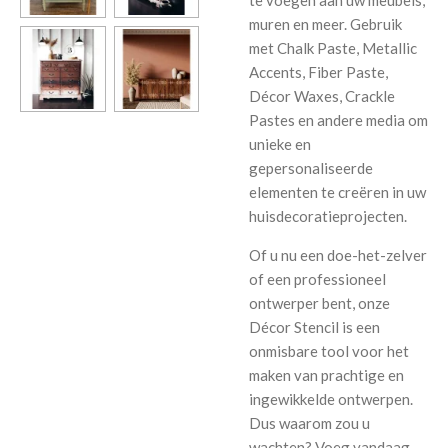
te voegen aan uw meubels,
muren en meer. Gebruik
met Chalk Paste, Metallic
Accents, Fiber Paste,
Décor Waxes, Crackle
Pastes en andere media om
unieke en
gepersonaliseerde
elementen te creëren in uw
huisdecoratieprojecten.
Of u nu een doe-het-zelver
of een professioneel
ontwerper bent, onze
Décor Stencil is een
onmisbare tool voor het
maken van prachtige en
ingewikkelde ontwerpen.
Dus waarom zou u
wachten? Voeg vandaag