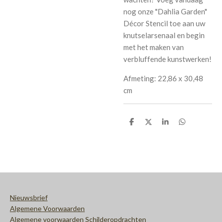
nog onze "Dahlia Garden"
Décor Stencil toe aan uw
knutselarsenaal en begin
met het maken van
verbluffende kunstwerken!
Afmeting: 22,86 x 30,48
cm
D
D
S
D
e
e
h
e
l
e
a
l
e
l
r
e
n
e
n
Nieuwsbrief
Algemene Voorwaarden
Algemene voorwaarden Schilderopdrachten