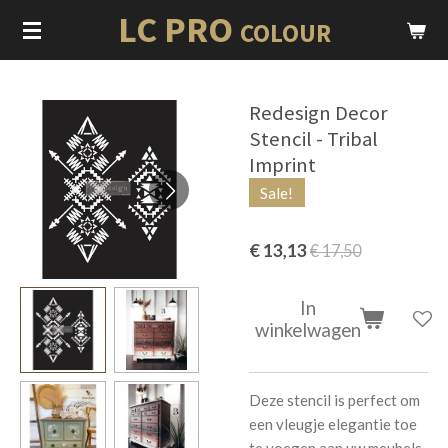
LC PRO
Ga
COLOUR
direct
naar
de
Redesign Decor
hoofdinhoud
Stencil - Tribal
Imprint
Sale!
€ 13,13
€ 17,50
In
winkelwagen
Deze stencil is perfect om
een ​​vleugje elegantie toe