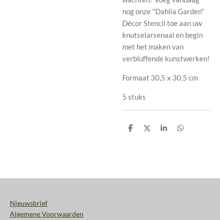
nog onze "Dahlia Garden"
Décor Stencil toe aan uw
knutselarsenaal en begin
met het maken van
verbluffende kunstwerken!
Formaat 30,5 x 30,5 cm
5 stuks
D
D
S
D
e
e
h
e
l
e
a
l
e
l
r
e
n
e
n
Nieuwsbrief
Algemene Voorwaarden