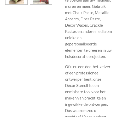
te voegen aan uw meubels,
muren en meer. Gebruik
met Chalk Paste, Metallic
Accents, Fiber Paste,
Décor Waxes, Crackle
Pastes en andere media om
unieke en
gepersonaliseerde
elementen te creëren in uw
huisdecoratieprojecten.
Of u nu een doe-het-zelver
of een professioneel
ontwerper bent, onze
Décor Stencil is een
onmisbare tool voor het
maken van prachtige en
ingewikkelde ontwerpen.
Dus waarom zou u
wachten? Voeg vandaag