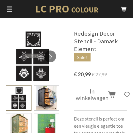
LC PRO
Ga
COLOUR
direct
naar
de
Redesign Decor
hoofdinhoud
Stencil - Damask
Element
Sale!
€ 20,99
€ 27,99
In
winkelwagen
Deze stencil is perfect om
een ​​vleugje elegantie toe