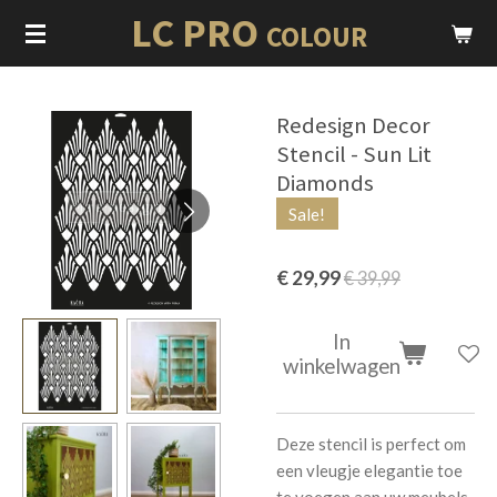
LC PRO
Ga
COLOUR
direct
naar
de
Redesign Decor
hoofdinhoud
Stencil - Sun Lit
Diamonds
Sale!
€ 29,99
€ 39,99
In
winkelwagen
Deze stencil is perfect om
een ​​vleugje elegantie toe