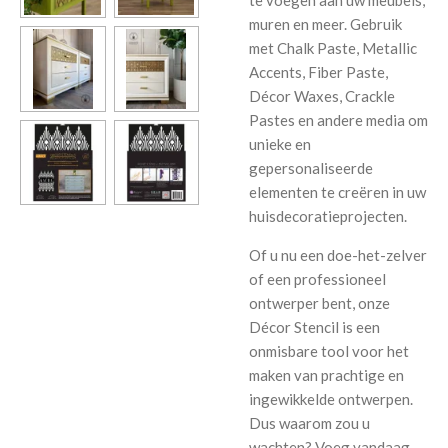
te voegen aan uw meubels,
muren en meer. Gebruik
met Chalk Paste, Metallic
Accents, Fiber Paste,
Décor Waxes, Crackle
Pastes en andere media om
unieke en
gepersonaliseerde
elementen te creëren in uw
huisdecoratieprojecten.
Of u nu een doe-het-zelver
of een professioneel
ontwerper bent, onze
Décor Stencil is een
onmisbare tool voor het
maken van prachtige en
ingewikkelde ontwerpen.
Dus waarom zou u
wachten? Voeg vandaag