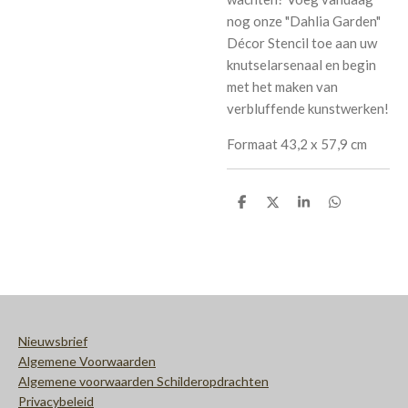
nog onze "Dahlia Garden"
Décor Stencil toe aan uw
knutselarsenaal en begin
met het maken van
verbluffende kunstwerken!
Formaat
43,2 x 57,9 cm
D
D
S
D
e
e
h
e
l
e
a
l
e
l
r
e
n
e
n
Nieuwsbrief
Algemene Voorwaarden
Algemene voorwaarden Schilderopdrachten
Privacybeleid