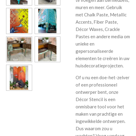
te voegen aan uw meubels,
muren en meer. Gebruik
met Chalk Paste, Metallic
Accents, Fiber Paste,
Décor Waxes, Crackle
Pastes en andere media om
unieke en
gepersonaliseerde
elementen te creëren in uw
huisdecoratieprojecten.
Of u nu een doe-het-zelver
of een professioneel
ontwerper bent, onze
Décor Stencil is een
onmisbare tool voor het
maken van prachtige en
ingewikkelde ontwerpen.
Dus waarom zou u
wachten? Voeg vandaag