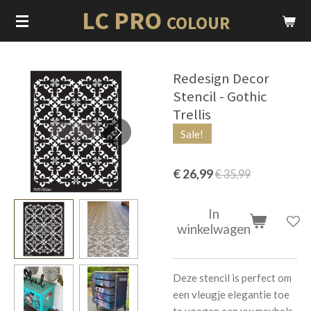
LC PRO
Ga
COLOUR
direct
naar
de
Redesign Decor
hoofdinhoud
Stencil - Gothic
Trellis
Sale!
€ 26,99
€ 35,99
In
winkelwagen
Deze stencil is perfect om
een ​​vleugje elegantie toe