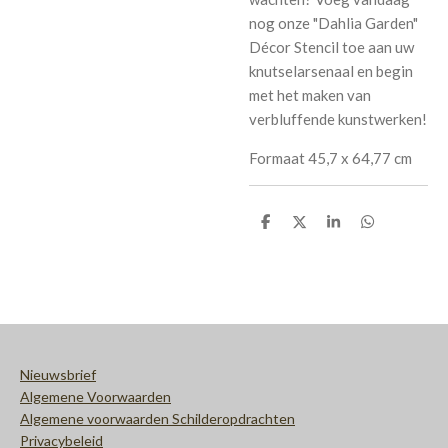
nog onze "Dahlia Garden"
Décor Stencil toe aan uw
knutselarsenaal en begin
met het maken van
verbluffende kunstwerken!
Formaat
45,7 x 64,77 cm
D
D
S
D
e
e
h
e
l
e
a
l
e
l
r
e
n
e
n
Nieuwsbrief
Algemene Voorwaarden
Algemene voorwaarden Schilderopdrachten
Privacybeleid