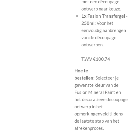
met een découpage
ontwerp naar keuze.
1x Fusion Transfergel -
250ml:
Voor het
eenvoudig aanbrengen
van de découpage
ontwerpen.
T.W.V €100,74
Hoe te
bestellen:
Selecteer je
gewenste kleur van de
Fusion Mineral Paint en
het decoratieve découpage
ontwerp in het
opmerkingenveld tijdens
de laatste stap van het
afrekenproces.