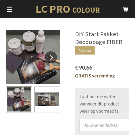
LC PRO
Ga
COLOUR
direct
naar
de
DIY Start Pakket
hoofdinhoud
Découpage FIBER
Nieuw
€ 90,66
GRATIS verzending
Laat het me weten
wanneer dit product
weer op voorraad is.