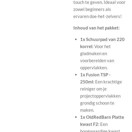
touch te geven. Ideaal voor
zowel beginners als
ervaren doe-het-zelvers!
Inhoud van het pakket:
1x Schuurpad van 220
korrel:
Voor het
gladmaken en
voorbereiden van
oppervlakken.
1x Fusion TSP -
250ml:
Een krachtige
reiniger om je
projectoppervlakken
grondig schoon te
maken.
1x OldRedBarn Platte
kwast F2:
Een
hoogwaardige kwast