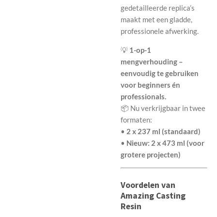
gedetailleerde replica’s
maakt met een gladde,
professionele afwerking.
💡
1-op-1
mengverhouding –
eenvoudig te gebruiken
voor beginners én
professionals.
📦 Nu verkrijgbaar in twee
formaten:
•
2 x 237 ml (standaard)
•
Nieuw: 2 x 473 ml (voor
grotere projecten)
Voordelen van
Amazing Casting
Resin