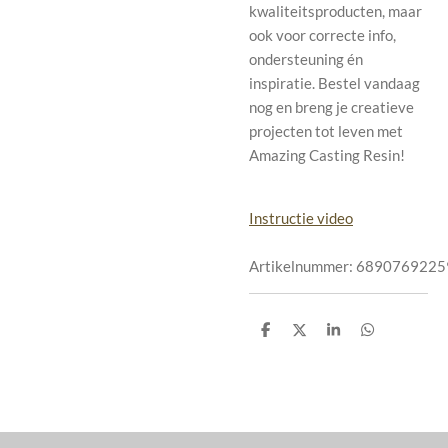
kwaliteitsproducten, maar
ook voor correcte info,
ondersteuning én
inspiratie. Bestel vandaag
nog en breng je creatieve
projecten tot leven met
Amazing Casting Resin!
Instructie video
Artikelnummer:
6890769225
D
D
S
D
e
e
h
e
l
e
a
l
e
l
r
e
n
e
n