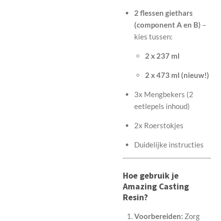
2 flessen giethars
(component A en B)
–
kies tussen:
2 x 237 ml
2 x 473 ml (nieuw!)
3x Mengbekers (2
eetlepels inhoud)
2x Roerstokjes
Duidelijke instructies
Hoe gebruik je
Amazing Casting
Resin?
Voorbereiden:
Zorg