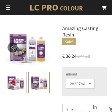
LC PRO
Ga
COLOUR
direct
naar
de
Amazing Casting
hoofdinhoud
Resin
Sale!
€ 36,24
€ 44,50
inhoud
In