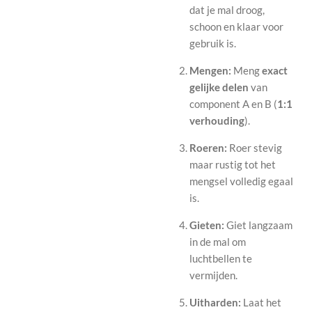
dat je mal droog,
schoon en klaar voor
gebruik is.
Mengen:
Meng
exact
gelijke delen
van
component A en B (
1:1
verhouding
).
Roeren:
Roer stevig
maar rustig tot het
mengsel volledig egaal
is.
Gieten:
Giet langzaam
in de mal om
luchtbellen te
vermijden.
Uitharden:
Laat het