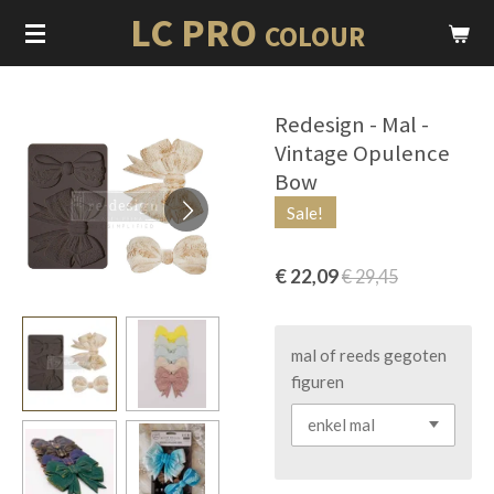
LC PRO
Ga
COLOUR
direct
naar
de
Redesign - Mal -
hoofdinhoud
Vintage Opulence
Bow
Sale!
€ 22,09
€ 29,45
mal of reeds gegoten
figuren