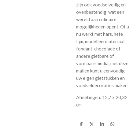
zijn ook voedselveilig en
ovenbestendig, wat een
wereld aan culinaire
mogelijkheden opent. Of u
nu werkt met hars, hete
lijm, modelleermateriaal,
fondant, chocolade of
andere gietbare of
vormbare media, met deze
mallen kunt u eenvoudig
uw eigen gietstukken en
voedseldecoraties maken.
Afmetingen: 12,7 x 20,32
cm
D
D
S
D
e
e
h
e
l
e
a
l