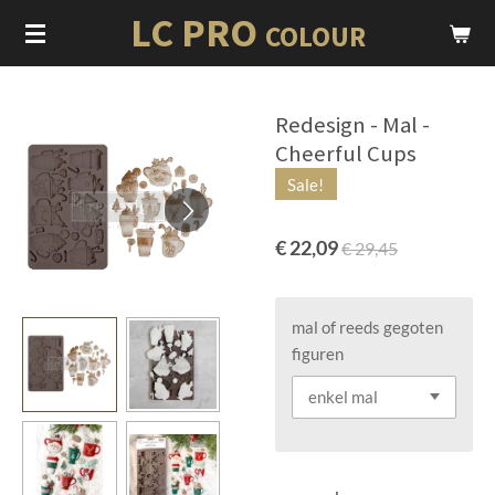
LC PRO
Ga
COLOUR
direct
naar
de
Redesign - Mal -
hoofdinhoud
Cheerful Cups
Sale!
€ 22,09
€ 29,45
mal of reeds gegoten
figuren