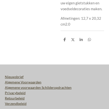
uw eigen gietstukken en
voedseldecoraties maken.
Afmetingen: 12,7 x 20,32
cm2.0
D
D
S
D
e
e
h
e
l
e
a
l
e
l
r
e
n
e
n
Nieuwsbrief
Algemene Voorwaarden
Algemene voorwaarden Schilderopdrachten
Privacybeleid
Retourbeleid
Verzendbeleid