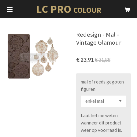
LC PRO
Ga
COLOUR
direct
naar
de
Redesign - Mal -
hoofdinhoud
Vintage Glamour
€ 23,91
€ 31,88
mal of reeds gegoten
figuren
Laat het me weten
wanneer dit product
weer op voorraad is.