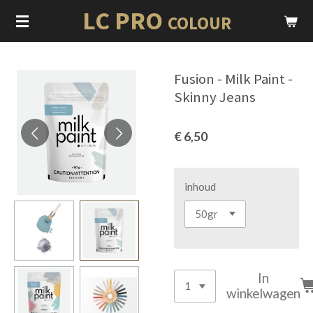
LC PRO
Ga
COLOUR
direct
naar
de
Fusion - Milk Paint -
hoofdinhoud
Skinny Jeans
€ 6,50
inhoud
In
winkelwagen