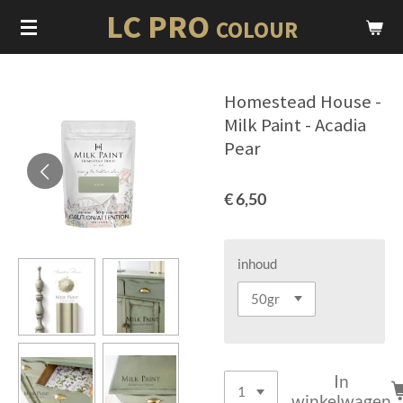
LC PRO
Ga
COLOUR
direct
naar
de
Homestead House -
hoofdinhoud
Milk Paint - Acadia
Pear
€ 6,50
inhoud
In
winkelwagen