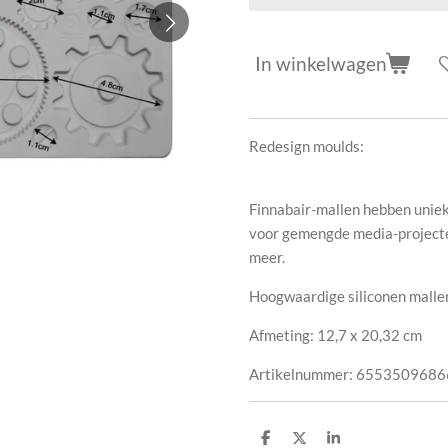
In winkelwagen
Redesign moulds:
Finnabair-mallen hebben uniek
voor gemengde media-projecte
meer.
Hoogwaardige siliconen mallen
Afmeting: 12,7 x 20,32 cm
Artikelnummer:
6553509686
D
D
S