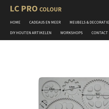
Ga
LC PRO
COLOUR
direct
naar
HOME
CADEAUS EN MEER
MEUBELS & DECORATI
de
hoofdinhoud
DIY HOUTEN ARTIKELEN
WORKSHOPS
CONTACT