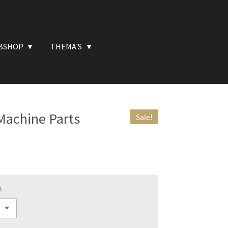
BSHOP
THEMA'S
 Machine Parts
Sale!
n