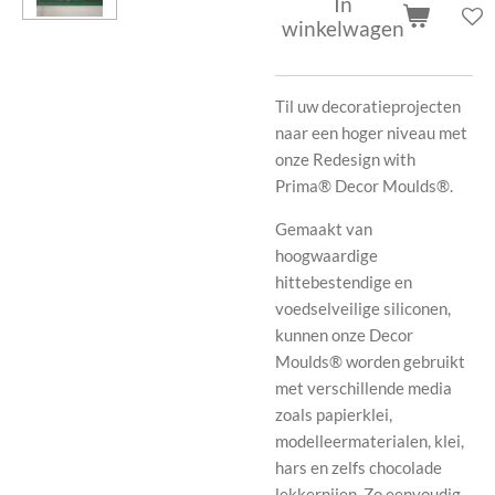
In
winkelwagen
Til uw decoratieprojecten
naar een hoger niveau met
onze Redesign with
Prima® Decor Moulds®.
Gemaakt van
hoogwaardige
hittebestendige en
voedselveilige siliconen,
kunnen onze Decor
Moulds® worden gebruikt
met verschillende media
zoals papierklei,
modelleermaterialen, klei,
hars en zelfs chocolade
lekkernijen. Zo eenvoudig