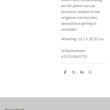
als het gieten van uw
favoriete medium en het
vrijgeven van een zeer
decoratieve gieting in
seconden.
Afmeting:
12,7 x 20,32 cm
artikelnummer:
655350665791
D
D
S
D
e
e
h
e
l
e
a
l
e
l
r
e
n
e
n
Nieuwsbrief