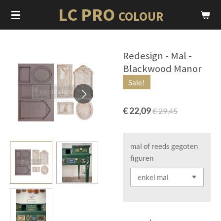
LC PRO
Ga
COLOUR
direct
naar
de
Redesign - Mal -
hoofdinhoud
Blackwood Manor
Sale!
€ 22,09
€ 29,45
mal of reeds gegoten
figuren