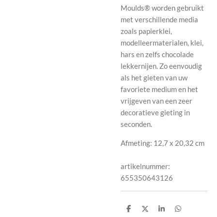
Moulds® worden gebruikt
met verschillende media
zoals papierklei,
modelleermaterialen, klei,
hars en zelfs chocolade
lekkernijen. Zo eenvoudig
als het gieten van uw
favoriete medium en het
vrijgeven van een zeer
decoratieve gieting in
seconden.
Afmeting:
12,7 x 20,32 cm
artikelnummer:
655350643126
D
D
S
D