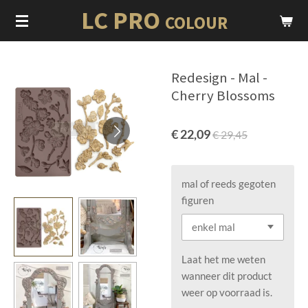
LC PRO
Ga
COLOUR
direct
naar
de
Redesign - Mal -
hoofdinhoud
Cherry Blossoms
€ 22,09
€ 29,45
mal of reeds gegoten
figuren
Laat het me weten
wanneer dit product
weer op voorraad is.