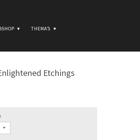
BSHOP
THEMA'S
 Enlightened Etchings
n