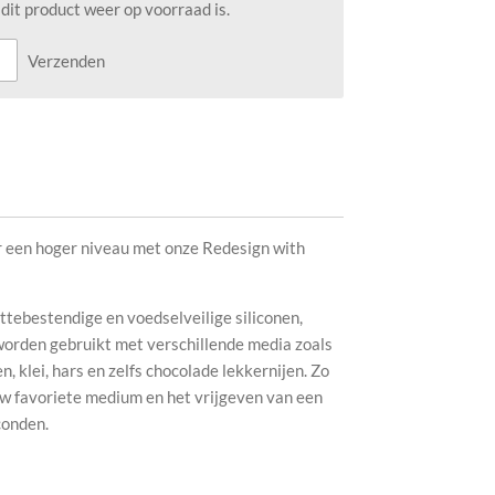
it product weer op voorraad is.
Verzenden
r een hoger niveau met onze Redesign with
ebestendige en voedselveilige siliconen,
rden gebruikt met verschillende media zoals
, klei, hars en zelfs chocolade lekkernijen. Zo
uw favoriete medium en het vrijgeven van een
conden.