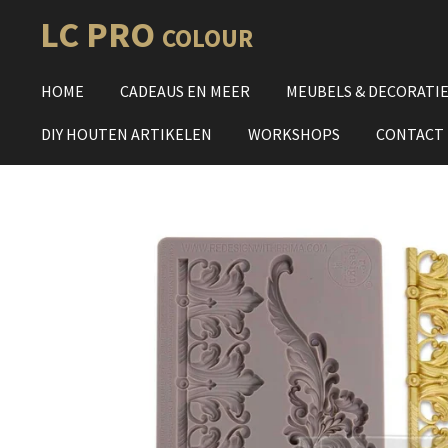
Ga
LC PRO
COLOUR
direct
naar
HOME
CADEAUS EN MEER
MEUBELS & DECORATI
de
hoofdinhoud
DIY HOUTEN ARTIKELEN
WORKSHOPS
CONTACT