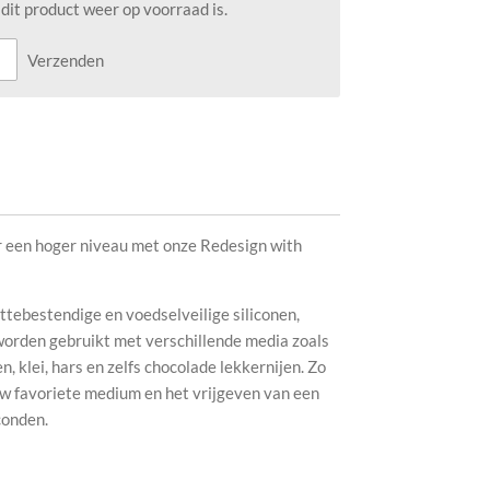
it product weer op voorraad is.
Verzenden
r een hoger niveau met onze Redesign with
ebestendige en voedselveilige siliconen,
rden gebruikt met verschillende media zoals
, klei, hars en zelfs chocolade lekkernijen. Zo
uw favoriete medium en het vrijgeven van een
conden.