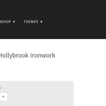
BSHOP
THEMA'S
 Hollybrook Ironwork
n