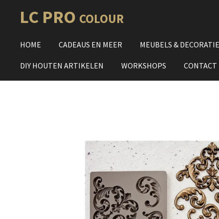
Ga
LC PRO
COLOUR
direct
naar
HOME
CADEAUS EN MEER
MEUBELS & DECORATI
de
hoofdinhoud
DIY HOUTEN ARTIKELEN
WORKSHOPS
CONTACT