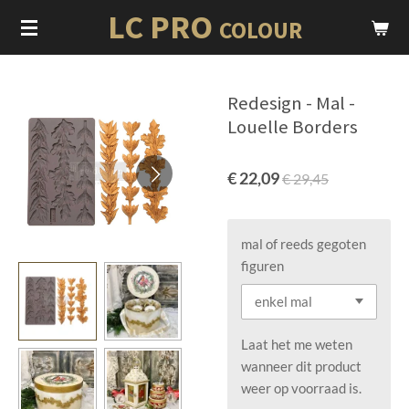
LC PRO
Ga
COLOUR
direct
naar
de
Redesign - Mal -
hoofdinhoud
Louelle Borders
€ 22,09
€ 29,45
mal of reeds gegoten
figuren
Laat het me weten
wanneer dit product
weer op voorraad is.