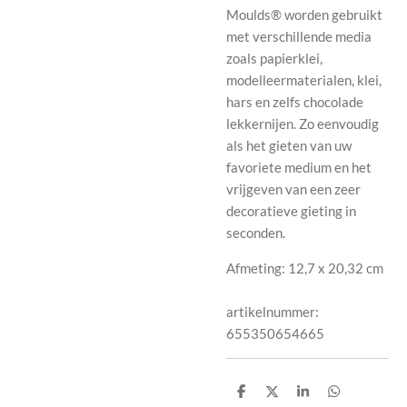
Moulds® worden gebruikt
met verschillende media
zoals papierklei,
modelleermaterialen, klei,
hars en zelfs chocolade
lekkernijen. Zo eenvoudig
als het gieten van uw
favoriete medium en het
vrijgeven van een zeer
decoratieve gieting in
seconden.
Afmeting:
12,7 x 20,32 cm
artikelnummer:
655350654665
D
D
S
D