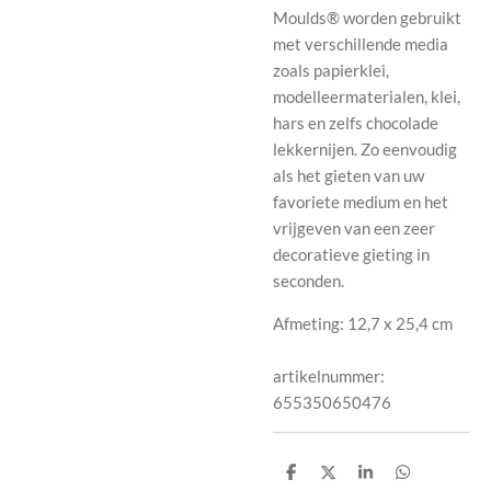
Moulds® worden gebruikt
met verschillende media
zoals papierklei,
modelleermaterialen, klei,
hars en zelfs chocolade
lekkernijen. Zo eenvoudig
als het gieten van uw
favoriete medium en het
vrijgeven van een zeer
decoratieve gieting in
seconden.
Afmeting: 12,7 x 25,4 cm
artikelnummer:
655350650476
D
D
S
D