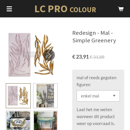
LC PRO
Ga
COLOUR
direct
naar
de
Redesign - Mal -
hoofdinhoud
Simple Greenery
€ 23,91
€ 31,88
mal of reeds gegoten
figuren
Laat het me weten
wanneer dit product
weer op voorraad is.