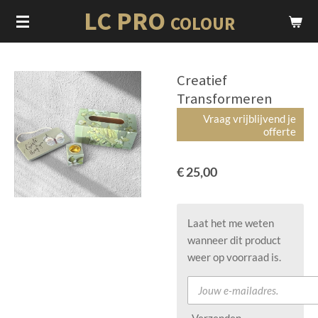
LC PRO
Ga
COLOUR
direct
naar
de
Creatief
hoofdinhoud
Transformeren
Vraag vrijblijvend je
offerte
€ 25,00
Laat het me weten
wanneer dit product
weer op voorraad is.