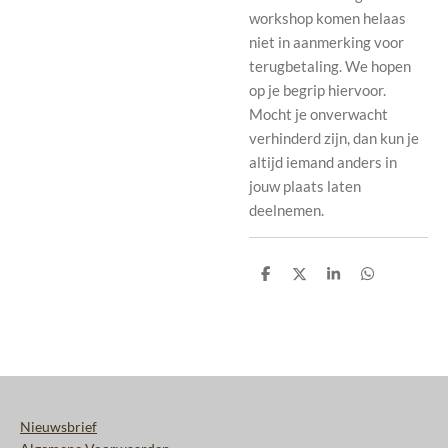
workshop komen helaas
niet in aanmerking voor
terugbetaling. We hopen
op je begrip hiervoor.
Mocht je onverwacht
verhinderd zijn, dan kun je
altijd iemand anders in
jouw plaats laten
deelnemen.
D
D
S
D
e
e
h
e
l
e
a
l
e
l
r
e
n
e
n
Nieuwsbrief