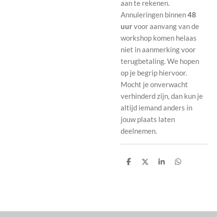
aan te rekenen.
Annuleringen binnen
48
uur
voor aanvang van de
workshop komen helaas
niet in aanmerking voor
terugbetaling. We hopen
op je begrip hiervoor.
Mocht je onverwacht
verhinderd zijn, dan kun je
altijd iemand anders in
jouw plaats laten
deelnemen.
D
D
S
D
e
e
h
e
l
e
a
l
e
l
r
e
n
e
n