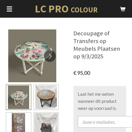
LC PRO
Ga
COLOUR
direct
naar
de
Decoupage of
hoofdinhoud
Transfers op
Meubels Plaatsen
op 9/3/2025
€ 95,00
Laat het me weten
wanneer dit product
weer op voorraad is.