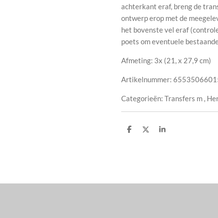
achterkant eraf, breng de tran
ontwerp erop met de meegelever
het bovenste vel eraf (control
poets om eventuele bestaande 
Afmeting: 3x (
21, x 27,9 cm
)
Artikelnummer:
6553506601
Categorieën:
Transfers m , He
D
D
S
e
e
h
l
e
a
e
l
r
n
e