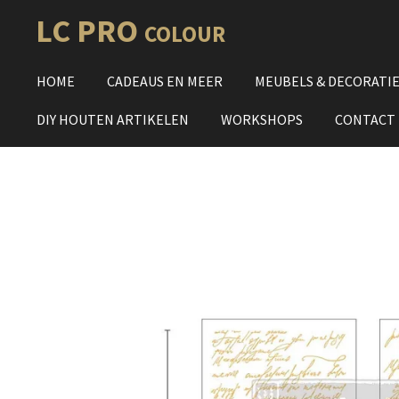
Ga
LC PRO
COLOUR
direct
naar
HOME
CADEAUS EN MEER
MEUBELS & DECORATI
de
hoofdinhoud
DIY HOUTEN ARTIKELEN
WORKSHOPS
CONTACT