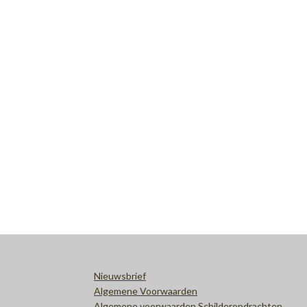
Nieuwsbrief
Algemene Voorwaarden
Algemene voorwaarden Schilderopdrachten