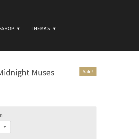
BSHOP
THEMA'S
 Midnight Muses
Sale!
en