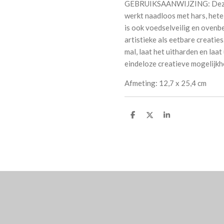
GEBRUIKSAANWIJZING: Deze m
werkt naadloos met hars, hete 
is ook voedselveilig en ovenbe
artistieke als eetbare creati
mal, laat het uitharden en laa
eindeloze creatieve mogelijkh
Afmeting: 12,7 x 25,4 cm
D
D
S
e
e
h
l
e
a
e
l
r
n
e