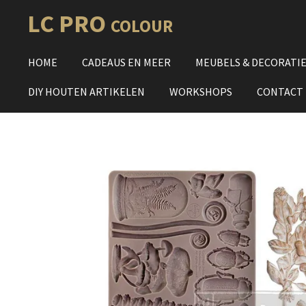
Ga
LC PRO
COLOUR
direct
naar
HOME
CADEAUS EN MEER
MEUBELS & DECORATI
de
hoofdinhoud
DIY HOUTEN ARTIKELEN
WORKSHOPS
CONTACT