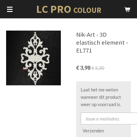
LC PRO
Ga
COLOUR
direct
naar
de
Nik-Art - 3D
hoofdinhoud
elastisch element -
EL771
€ 3,98
€ 5,30
Laat het me weten
wanneer dit product
weer op voorraad is.
Verzenden