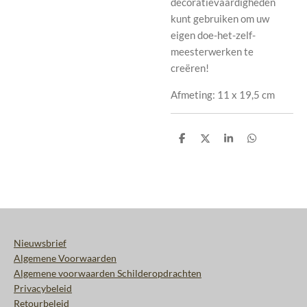
decoratievaardigheden
kunt gebruiken om uw
eigen doe-het-zelf-
meesterwerken te
creëren!
Afmeting: 11 x 19,5 cm
D
D
S
D
e
e
h
e
l
e
a
l
e
l
r
e
n
e
n
Nieuwsbrief
Algemene Voorwaarden
Algemene voorwaarden Schilderopdrachten
Privacybeleid
Retourbeleid