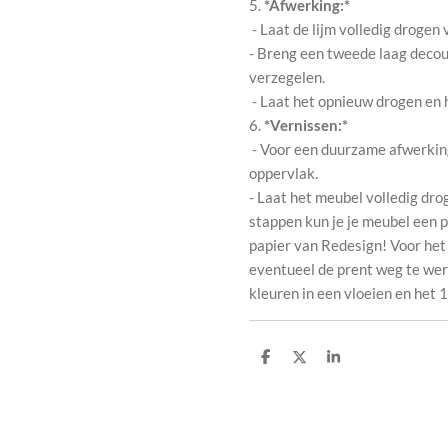
5.
*Afwerking:*
- Laat de lijm volledig drogen
- Breng een tweede laag decou
verzegelen.
- Laat het opnieuw drogen en 
6.
*Vernissen:*
- Voor een duurzame afwerking,
oppervlak.
- Laat het meubel volledig dro
stappen kun je je meubel een
papier van Redesign! Voor het
eventueel de prent weg te wer
kleuren in een vloeien en het 
D
D
S
e
e
h
l
e
a
e
l
r
n
e