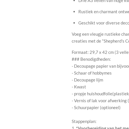
Drie A3 vellen van hoge kw
Rustiek en charmant ontw
Geschikt voor diverse dec
Voeg een vleugje rustieke cha
creaties met de "Shepherd's C
Formaat: 29,7 x 42 cm (3 velle
### Benodigdheden:
- Decoupage papier van bijvo
- Schaar of hobbymes
- Decoupage lijm
- Kwast
- propje huishoudfolie(plastie
- Vernis of lak voor afwerking 
- Schuurpapier (optioneel)
Stappenplan:
1.
*Voorbereiding van het meu