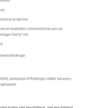
aliteit
erp
oratieve projecten
rme en landelijke schoonheid toe aan uw
ottage Charm" set.
n)
orbeeld Redesign
kfolie), bankpasje of Redesign rubber barayers
(optioneel)
bel indien niet geschilderd , wel geschilderd