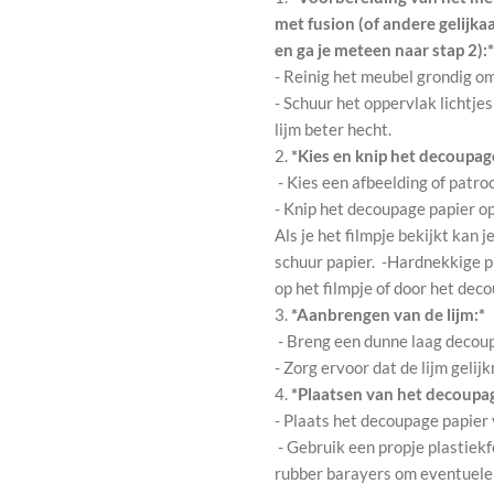
met fusion (of andere gelijka
en ga je meteen naar stap 2):*
- Reinig het meubel grondig o
- Schuur het oppervlak lichtjes
lijm beter hecht.
2.
*Kies en knip het decoupage
- Kies een afbeelding of patro
- Knip het decoupage papier o
Als je het filmpje bekijkt kan
schuur papier. -Hardnekkige p
op het filmpje of door het dec
3.
*Aanbrengen van de lijm:*
- Breng een dunne laag decou
- Zorg ervoor dat de lijm gelij
4.
*Plaatsen van het decoupag
- Plaats het decoupage papier
- Gebruik een propje plastiekf
rubber barayers om eventuele l