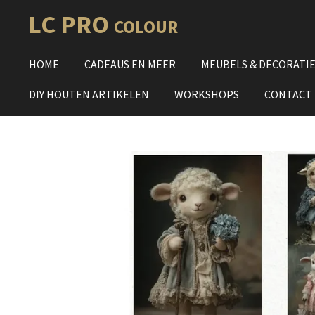
Ga
LC PRO
COLOUR
direct
naar
HOME
CADEAUS EN MEER
MEUBELS & DECORATI
de
hoofdinhoud
DIY HOUTEN ARTIKELEN
WORKSHOPS
CONTACT