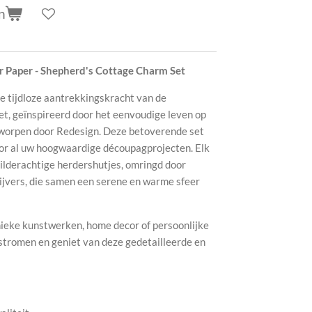
n
r Paper - Shepherd's Cottage Charm Set
de tijdloze aantrekkingskracht van de
t, geïnspireerd door het eenvoudige leven op
tworpen door Redesign. Deze betoverende set
voor al uw hoogwaardige découpagprojecten. Elk
hilderachtige herdershutjes, omringd door
vijvers, die samen een serene en warme sfeer
ieke kunstwerken, home decor of persoonlijke
stromen en geniet van deze gedetailleerde en