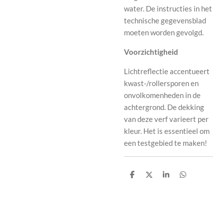
water. De instructies in het
technische gegevensblad
moeten worden gevolgd.
Voorzichtigheid
Lichtreflectie accentueert
kwast-/rollersporen en
onvolkomenheden in de
achtergrond. De dekking
van deze verf varieert per
kleur. Het is essentieel om
een ​​testgebied te maken!
D
D
S
D
e
e
h
e
l
e
a
l
e
l
r
e
n
e
n