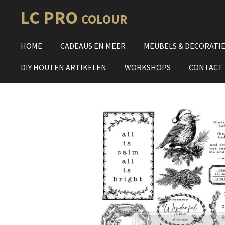
Ga
LC PRO
COLOUR
direct
naar
HOME
CADEAUS EN MEER
MEUBELS & DECORATI
de
hoofdinhoud
DIY HOUTEN ARTIKELEN
WORKSHOPS
CONTACT