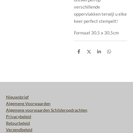
verschillende
oppervlakken terwijl u elke
keer perfect stempelt!
Formaat 30,5 x 30,5cm
D
D
S
D
e
e
h
e
l
e
a
l
e
l
r
e
n
e
n
Nieuwsbrief
Algemene Voorwaarden
Algemene voorwaarden Schilderopdrachten
Privacybeleid
Retourbeleid
Verzendbeleid