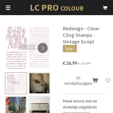
LC PRO
Ga
COLOUR
direct
naar
de
Redesign - Clear-
hoofdinhoud
Cling Stamps -
Vintage Script
Sale!
€ 26,99
€ 35,99
In
winkelwagen
Maak kennis met de
duidelijk uitgelijnde