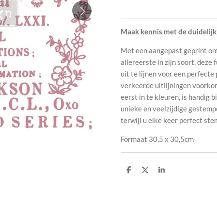
Maak kennis met de duidelijk
Met een aangepast geprint ont
allereerste in zijn soort, deze 
uit te lijnen voor een perfecte 
verkeerde uitlijningen voorkom
eerst in te kleuren, is handig
unieke en veelzijdige gestem
terwijl u elke keer perfect ste
Formaat 30,5 x 30,5cm
D
D
S
e
e
h
l
e
a
e
l
r
n
e