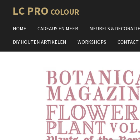
Ga
LC PRO
COLOUR
direct
naar
HOME
CADEAUS EN MEER
MEUBELS & DECORATI
de
hoofdinhoud
DIY HOUTEN ARTIKELEN
WORKSHOPS
CONTACT