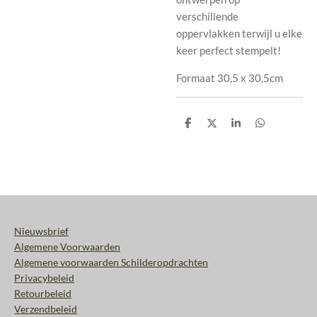
verschillende
oppervlakken terwijl u elke
keer perfect stempelt!
Formaat 30,5 x 30,5cm
D
D
S
D
e
e
h
e
l
e
a
l
e
l
r
e
n
e
n
Nieuwsbrief
Algemene Voorwaarden
Algemene voorwaarden Schilderopdrachten
Privacybeleid
Retourbeleid
Verzendbeleid