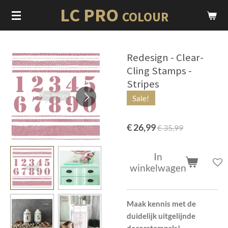
LC PRO
Ga
COLOUR
direct
naar
de
Redesign - Clear-
hoofdinhoud
Cling Stamps -
Stripes
Sale!
€ 26,99
€ 35,99
In
winkelwagen
Maak kennis met de
duidelijk uitgelijnde