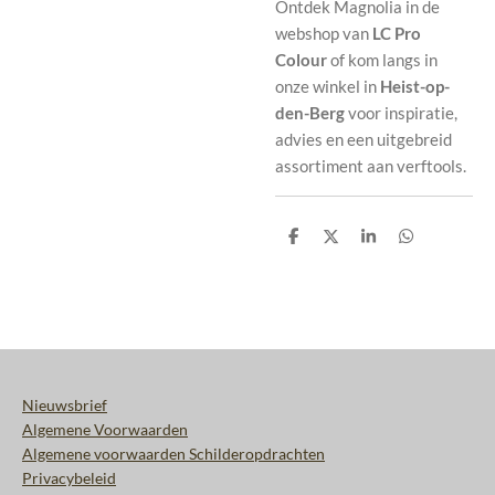
Ontdek Magnolia in de
webshop van
LC Pro
Colour
of kom langs in
onze winkel in
Heist-op-
den-Berg
voor inspiratie,
advies en een uitgebreid
assortiment aan verftools.
D
D
S
D
e
e
h
e
l
e
a
l
e
l
r
e
n
e
n
Nieuwsbrief
Algemene Voorwaarden
Algemene voorwaarden Schilderopdrachten
Privacybeleid