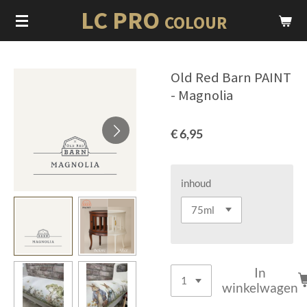
LC PRO
Ga
COLOUR
direct
naar
de
Old Red Barn PAINT
hoofdinhoud
- Magnolia
€ 6,95
inhoud
In
winkelwagen