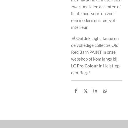
zwart metalen accenten of
lichte houtsoorten voor
een modern en sfeervol
interieur.
🛒 Ontdek Light Taupe en
de volledige collectie Old
Red Barn PAINT in onze
webshop of kom langs bij
LC Pro Colour
in Heist-op-
den-Berg!
D
D
S
D
e
e
h
e
l
e
a
l
e
l
r
e
n
e
n