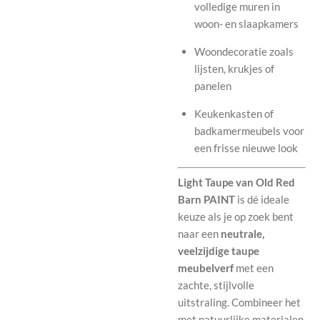
volledige muren in
woon- en slaapkamers
Woondecoratie zoals
lijsten, krukjes of
panelen
Keukenkasten of
badkamermeubels voor
een frisse nieuwe look
Light Taupe van Old Red
Barn PAINT
is dé ideale
keuze als je op zoek bent
naar een
neutrale,
veelzijdige taupe
meubelverf
met een
zachte, stijlvolle
uitstraling. Combineer het
met natuurlijke materialen,