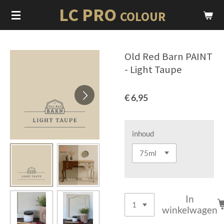
LC PRO
Ga
COLOUR
direct
naar
de
Old Red Barn PAINT
hoofdinhoud
- Light Taupe
€ 6,95
inhoud
In
winkelwagen