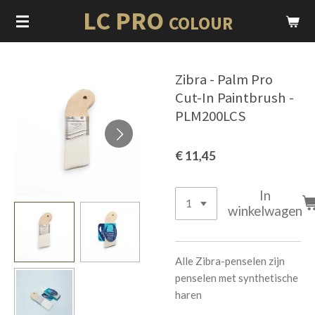
LC PRO
Ga
COLOUR
direct
naar
de
Zibra - Palm Pro
hoofdinhoud
Cut-In Paintbrush -
PLM200LCS
€ 11,45
In
winkelwagen
Alle Zibra-penselen zijn
penselen met synthetische
haren