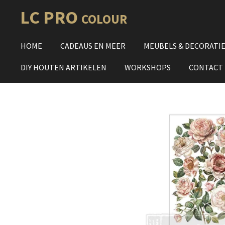
Ga
LC PRO
COLOUR
direct
naar
HOME
CADEAUS EN MEER
MEUBELS & DECORATI
de
hoofdinhoud
DIY HOUTEN ARTIKELEN
WORKSHOPS
CONTACT