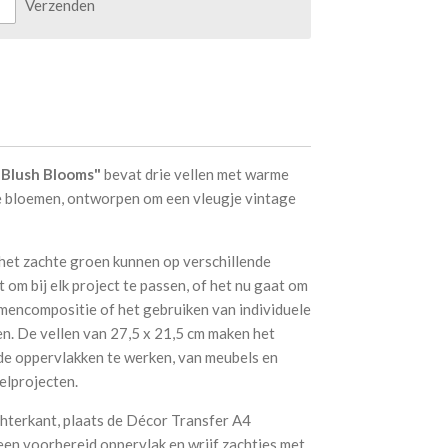
Verzenden
 Blush Blooms"
bevat drie vellen met warme
e bloemen, ontworpen om een ​​vleugje vintage
het zachte groen kunnen op verschillende
om bij elk project te passen, of het nu gaat om
mencompositie of het gebruiken van individuele
n. De vellen van 27,5 x 21,5 cm maken het
de oppervlakken te werken, van meubels en
elprojecten.
hterkant, plaats de Décor Transfer A4
een voorbereid oppervlak en wrijf zachtjes met