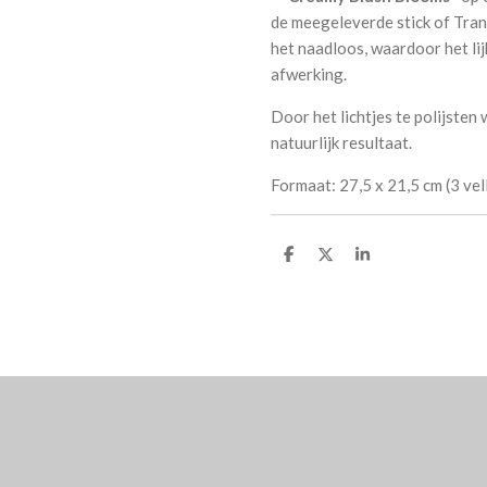
de meegeleverde stick of Tran
het naadloos, waardoor het lij
afwerking.
Door het lichtjes te polijste
natuurlijk resultaat.
Formaat: 27,5 x 21,5 cm (3 vel
D
D
S
e
e
h
l
e
a
e
l
r
n
e