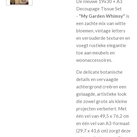
De nieuwe 19x30 + A3
Decoupage Tissue Set
-
"My Garden Whimsy"
is
een zachte mix van witte
bloemen, vintage letters
en verouderde texturen en
voegt rustieke elegantie
toe aan meubels en
woonaccessoires.
De delicate botanische
details en vervaagde
achtergrond creëren een
gelaagde, artistieke look
die zowel grote als kleine
projecten verbetert. Met
één vel van 49,5 x 76,2 cm
en één vel van A3-formaat
(29,7 x 41,6 cm) zorgt deze