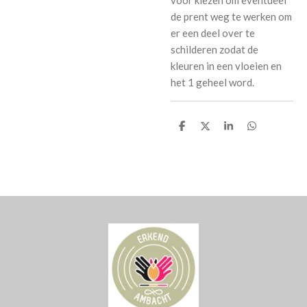
voor kiezen om eventueel
de prent weg te werken om
er een deel over te
schilderen zodat de
kleuren in een vloeien en
het 1 geheel word.
D
D
S
D
e
e
h
e
l
e
a
l
e
l
r
e
n
e
n