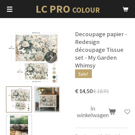
LC PRO
Ga
COLOUR
direct
naar
de
Decoupage papier -
hoofdinhoud
Redesign
découpage Tissue
set - My Garden
Whimsy
Sale!
€ 14,50
€ 18,95
In
winkelwagen