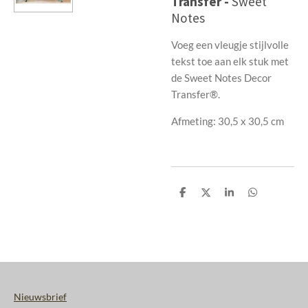
Transfer -
Sweet
Notes
Voeg een vleugje stijlvolle
tekst toe aan elk stuk met
de Sweet Notes Decor
Transfer®.
Afmeting: 30,5 x 30,5 cm
D
D
S
D
e
e
h
e
l
e
a
l
e
l
r
e
n
e
n
Nieuwsbrief