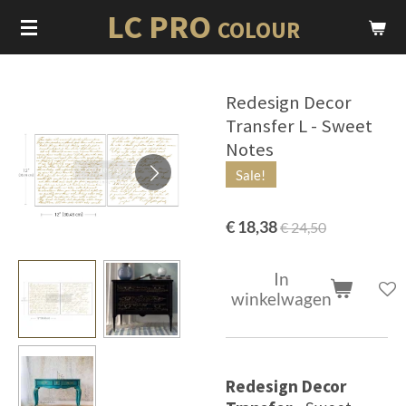
LC PRO
Ga
COLOUR
direct
naar
de
Redesign Decor
hoofdinhoud
Transfer L - Sweet
Notes
Sale!
€ 18,38
€ 24,50
In
winkelwagen
Redesign Decor