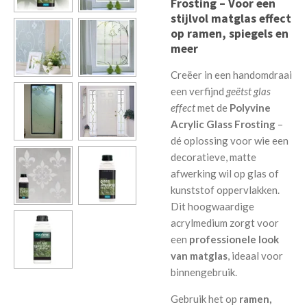
Frosting – Voor een
stijlvol matglas effect
op ramen, spiegels en
meer
Creëer in een handomdraai
een verfijnd
geëtst glas
effect
met de
Polyvine
Acrylic Glass Frosting
–
dé oplossing voor wie een
decoratieve, matte
afwerking wil op glas of
kunststof oppervlakken.
Dit hoogwaardige
acrylmedium zorgt voor
een
professionele look
van matglas
, ideaal voor
binnengebruik.
Gebruik het op
ramen,