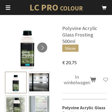
LC PRO
Ga
COLOUR
direct
naar
de
Polyvine Acrylic
hoofdinhoud
Glass Frosting
500ml
Nieuw
€ 20,75
In
winkelwagen
Polyvine Acrylic Glass